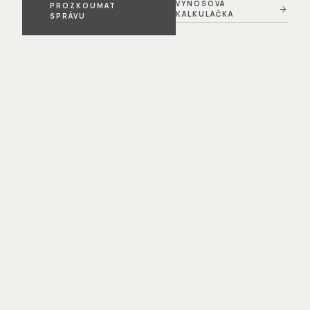
VÝNOSOVÁ
PROZKOUMAT
arrow_forward
KALKULAČKA
SPRÁVU